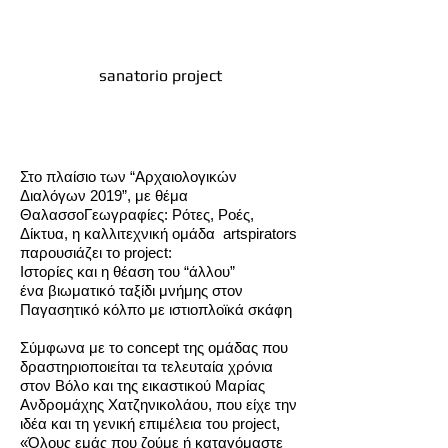
sanatorio project
Στο πλαίσιο των “Αρχαιολογικών
Διαλόγων 2019”, με θέμα
ΘαλασσοΓεωγραφίες: Ρότες, Ροές,
Δίκτυα, η καλλιτεχνική ομάδα artspirators
παρουσιάζει το project:
Ιστορίες και η θέαση του “άλλου”
ένα βιωματικό ταξίδι μνήμης στον
Παγασητικό κόλπο με ιστιοπλοϊκά σκάφη
Σύμφωνα με το concept της ομάδας που
δραστηριοποιείται τα τελευταία χρόνια
στον Βόλο και της εικαστικού Μαρίας
Ανδρομάχης Χατζηνικολάου, που είχε την
ιδέα και τη γενική επιμέλεια του project,
«Όλους εμάς που ζούμε ή καταγόμαστε