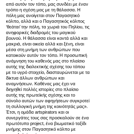
από αυτόν τον τόπο, μας συνδέει με έναν
τρόπο η σχέση μας με τη θάλασσα. Η
πόλη μας ανοίγεται στον Παγασητικό
κόλπο, αλλά και ο Παγασητικός κόλπος
‘θεάται’ την πόλη, τα χωριά του Πηλίου, τις
ανηφορικές διαδρομές του μαγικού
βουνού. Η θάλασσα είναι κοντά αλλά και
μακριά, είναι οικεία αλλά και ξένη, είναι
μέσα στη μνήμη των ανθρώπων που
κατοικούν αυτόν τον τόπο. Η προσωπική
ανάμνηση του καθενός μας στο πλαίσιο
αυτής της διαλεκτικής σχέσης του τόπου
με το υγρό στοιχείο, διασταυρώνεται με τα
δίκτυα άλλων ανθρώπων και
αναμνήσεων. Καθένας μας έχει να
διηγηθεί πολλές ιστορίες στο πλαίσιο
αυτής της πρωτεϊκής σχέσης και το
σύνολο αυτών των αφηγήσεων συγκροτεί
τη συλλογική μνήμη της κοινότητάς μας».
Έτσι, η ομάδα artspirators και οι
συνεργάτες τους σας προσκαλούν σε ένα
πρωτότυπο project, ένα βιωματικό ταξίδι
μνήμης στον Παγασητικό κόλπο με