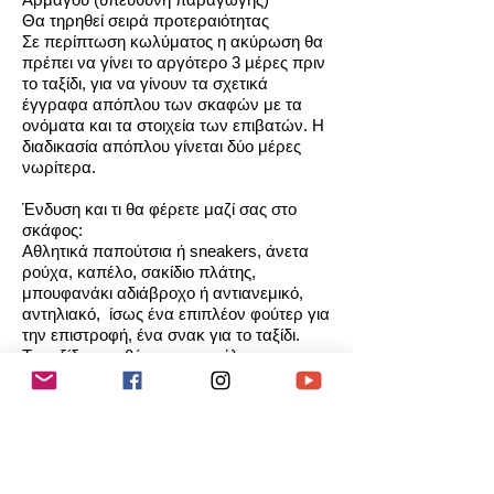
Θα τηρηθεί σειρά προτεραιότητας
Σε περίπτωση κωλύματος η ακύρωση θα
πρέπει να γίνει το αργότερο 3 μέρες πριν
το ταξίδι, για να γίνουν τα σχετικά
έγγραφα απόπλου των σκαφών με τα
ονόματα και τα στοιχεία των επιβατών. Η
διαδικασία απόπλου γίνεται δύο μέρες
νωρίτερα.
Ένδυση και τι θα φέρετε μαζί σας στο
σκάφος:
Αθλητικά παπούτσια ή sneakers, άνετα
ρούχα, καπέλο, σακίδιο πλάτης,
μπουφανάκι αδιάβροχο ή αντιανεμικό,
αντηλιακό, ίσως ένα επιπλέον φούτερ για
την επιστροφή, ένα σνακ για το ταξίδι.
Το ταξίδι απευθύνεται σε ενήλικες και σε
παιδιά Γυμνασίου και Λυκείου
συνοδευόμενα από τους γονείς τους.
Την αποκλειστική ευθύνη για τη
διοργάνωση των ημερήσιων αυτών
ταξιδιών θα έχει η ομάδα artspirators.