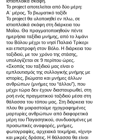
ιστιοπλοϊκά σκάφη.
Το project αποτελείται από δύο μέρη:
Α΄ μέρος, Το βιωματικό ταξίδι
Το project θα υλοποιηθεί εν πλω, σε
ιστιοπλοϊκά σκάφη στη διάρκεια του
Μαΐου. Θα πραγματοποιηθούν πέντε
ημερήσια ταξίδια μνήμης, από το λιμάνι
του Βόλου μέχρι το νησί Παλαιό Τρίκερι
και επιστροφή στον Βόλο. Η διάρκεια του
ταξιδιού, με τον χρόνο της στάσης,
υπολογίζεται σε 9 περίπου ώρες.
«Σκοπός του ταξιδιού μας είναι ο
εμπλουτισμός της συλλογικής μνήμης με
ιστορίες, βιώματα και μνήμες άλλων
ανθρώπων (μνήμες του “άλλου”), που
μέχρι τώρα δεν έχουν διασταυρωθεί, στη
ροή ενός πραγματικού ταξιδιού μέσα στη
θάλασσα του τόπου μας. Στη διάρκεια του
πλου θα μοιραστούμε ηχογραφημένες
μαρτυρίες ανθρώπων από διαφορετικά
μέρη του Παγασητικού, συνδυασμένες με
προσωπικές αναφορές, μνήμες,
φωτογραφίες, αρχειακά τεκμήρια, «ίχνη»
και μικρές δράσεις. Η θάλασσα θα είναι