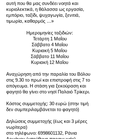
αυτή που θα μας συνδέει νοητά και
κυριολεκτικά, η θάλασσα ως εργασία,
εμπόριο, ταξίδι, ψυχαγωγία, ξενιτιά,
τιμωρία, καθαρμός …»
Ημερομηνίες ταξιδιών:
Τετάρτη 1 Μαΐου
Σάββατο 4 Μαΐου
Κυριακή 5 Μαΐου
Σάββατο 11 Μαΐου
Κυριακή 12 Μαΐου
Αναχώρηση από την παραλία του Βόλου
στις 9.30 το πρωί και επιστροφή στις 7 το
απόγευμα. Η στάση για ξεκούραση και
φαγητό θα γίνει στο νησί Παλαιό Τρίκερι.
Κόστος συμμετοχής: 30 ευρώ (στην τιμή
δεν συμπεριλαμβάνεται το φαγητό)
Δηλώσεις συμμετοχής (έως και 3 μέρες
νωρίτερα)
στο τηλέφωνο:
6998601132
, Ράνια
Αρμάγου (υπεύθυνη παραγωγής)