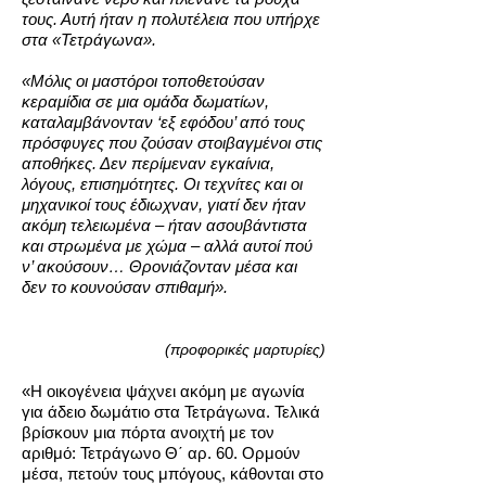
τους. Αυτή ήταν η πολυτέλεια που υπήρχε
στα «Τετράγωνα».
«Μόλις οι μαστόροι τοποθετούσαν
κεραμίδια σε μια ομάδα δωματίων,
καταλαμβάνονταν ‘εξ εφόδου’ από τους
πρόσφυγες που ζούσαν στοιβαγμένοι στις
αποθήκες. Δεν περίμεναν εγκαίνια,
λόγους, επισημότητες. Οι τεχνίτες και οι
μηχανικοί τους έδιωχναν, γιατί δεν ήταν
ακόμη τελειωμένα – ήταν ασουβάντιστα
και στρωμένα με χώμα – αλλά αυτοί πού
ν’ ακούσουν… Θρονιάζονταν μέσα και
δεν το κουνούσαν σπιθαμή».
(προφορικές μαρτυρίες)
«Η οικογένεια ψάχνει ακόμη με αγωνία
για άδειο δωμάτιο στα Τετράγωνα. Τελικά
βρίσκουν μια πόρτα ανοιχτή με τον
αριθμό: Τετράγωνο Θ΄ αρ. 60. Ορμούν
μέσα, πετούν τους μπόγους, κάθονται στο