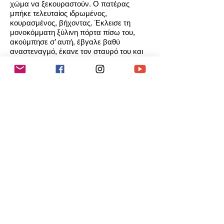
χώμα να ξεκουραστούν. Ο πατέρας
μπήκε τελευταίος ιδρωμένος,
κουρασμένος, βήχοντας. Έκλεισε τη
μονοκόμματη ξύλινη πόρτα πίσω του,
ακούμπησε σ’ αυτή, έβγαλε βαθύ
αναστεναγμό, έκανε τον σταυρό του και
είπε με φωνή τρεμάμενη:
Δόξα τω Θεώ! Είμαι ελεύθερος,
χαρούμενος κι ευχαριστημένος. Εδώ θα
ζήσουμε, θα ριζώσουμε, θ’ αναστηθούμε!
Μα, Γιώργη μου, πού βλέπεις τη χαρά και
την ευτυχία; Σ’ αυτό το δωμάτιο που
μοιάζει με τον στάβλο που είχαμε στην
πατρίδα;
Σώπα, Δεσποινιώ! Κάτω απ’ αυτά τα
κεραμίδια θα κοιμηθώ καταγής, αλλά
ελεύθερος. Δεν θα ‘χω πια τον Τούρκο στο
κεφάλι μου! Θα κοιμηθώ πια ήσυχος στο
σπίτι μου και θα ονειρευτώ το μέλλον
χωρίς φόβο και αγωνία για τη ζωή μου και
τη ζωή σας. Η πόρτα αυτή που στηρίζω τις
πλάτες μου θα μένει ανοιχτή, γιατί δεν
υπάρχει πια ανάγκη να κλειστεί».
Δημήτρης Κωνσταντάρας-Σταθαράς,