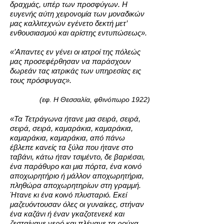
δραχμάς, υπέρ των προσφύγων. Η
ευγενής αύτη χειρονομία των μοναδικών
μας καλλιτεχνών εγένετο δεκτή μετ’
ενθουσιασμού και αρίστης εντυπώσεως».
«’Απαντες εν γένει οι ιατροί της πόλεώς
μας προσεφέρθησαν να παράσχουν
δωρεάν τας ιατρικάς των υπηρεσίας εις
τους πρόσφυγας».
(εφ. Η Θεσσαλία, φθινόπωρο 1922)
«Τα Τετράγωνα ήτανε μια σειρά, σειρά,
σειρά, σειρά, καμαράκια, καμαράκια,
καμαράκια, καμαράκια, από πάνω
έβλεπε κανείς τα ξύλα που ήτανε στο
ταβάνι, κάτω ήταν τσιμέντο, δε βαριέσαι,
ένα παράθυρο και μια πόρτα, ένα κοινό
αποχωρητήριο ή μάλλον αποχωρητήρια,
πληθώρα αποχωρητηρίων στη γραμμή.
Ήτανε κι ένα κοινό πλυσταριό. Εκεί
μαζευόντουσαν όλες οι γυναίκες, στήναν
ένα καζάνι ή έναν γκαζοτενεκέ και
ζεσταίνανε νερό και πλένανε τα ρούχα