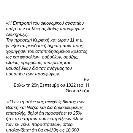
«Η Επιτροπή του οικονομικού συσσιτίου
υπέρ των εκ Μικράς Ασίας προσφύγων.
Διακήρυξις:
Την προσεχή Κυριακή και ώραν 11 π.μ.
γενήσεται μειοδοτική δημοπρασία προς
χορήγησιν του απαιτηθησομένου κρέατος
ως και φασολίων, ροβυθίων, ορύζης,
ελαίου, κρομμύων, πιπέρεως και
καυσοξύλων διά τας ανάγκας του
συσσιτίου των προσφύγων.
Εν
Βόλω τη 29η Σεπτεμβρίου 1922 (εφ. Η
Θεσσαλία)»
«Ο εν τη πόλει μας αφιχθείς θίασος των
Βεάκη και Νέζερ και διά δημοσιευμένης
επιστολής, δηλοί ότι προσφέρει το 25%,
ήτοι το τέταρτον των εισπράξεων όλων
των εν γένει παραστάσεων, όπερ
υπολογίζεται ότι θα ανέλθη εις 10.000