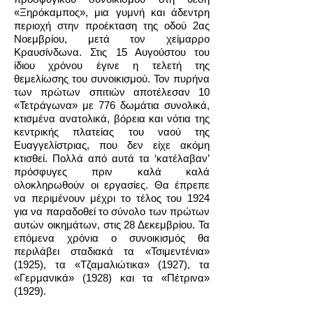
«Ξηρόκαμπος», μια γυμνή και άδεντρη
περιοχή στην προέκταση της οδού 2ας
Νοεμβρίου, μετά τον χείμαρρο
Κραυσίνδωνα. Στις 15 Αυγούστου του
ίδιου χρόνου έγινε η τελετή της
θεμελίωσης του συνοικισμού. Τον πυρήνα
των πρώτων σπιτιών αποτέλεσαν 10
«Τετράγωνα» με 776 δωμάτια συνολικά,
κτισμένα ανατολικά, βόρεια και νότια της
κεντρικής πλατείας του ναού της
Ευαγγελίστριας, που δεν είχε ακόμη
κτισθεί. Πολλά από αυτά τα ‘κατέλαβαν’
πρόσφυγες πριν καλά καλά
ολοκληρωθούν οι εργασίες. Θα έπρεπε
να περιμένουν μέχρι το τέλος του 1924
για να παραδοθεί το σύνολο των πρώτων
αυτών οικημάτων, στις 28 Δεκεμβρίου. Τα
επόμενα χρόνια ο συνοικισμός θα
περιλάβει σταδιακά τα «Τσιμεντένια»
(1925), τα «Τζαμαλιώτικα» (1927), τα
«Γερμανικά» (1928) και τα «Πέτρινα»
(1929).