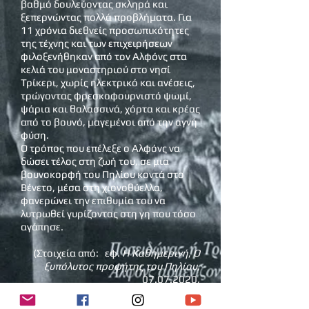
βαθμό δουλεύοντας σκληρά και
ξεπερνώντας πολλά προβλήματα. Για
11 χρόνια διεθνείς προσωπικότητες
της τέχνης και των επιχειρήσεων
φιλοξενήθηκαν από τον Αλφόνς στα
κελιά του μοναστηριού στο νησί
Τρίκερι, χωρίς ηλεκτρικό και ανέσεις,
τρώγοντας φρεσκοφουρνιστό ψωμί,
ψάρια και θαλασσινά, χόρτα και κρέας
από το βουνό, μαγεμένοι από την αγνή
φύση.
Ο τρόπος που επέλεξε ο Αλφόνς να
δώσει τέλος στη ζωή του, σε μια
βουνοκορφή του Πηλίου κοντά στο
Βένετο, μέσα στη χιονοθύελλα,
φανερώνει την επιθυμία του να
λυτρωθεί γυρίζοντας στη γη που τόσο
αγάπησε.
(Στοιχεία από: εφ.
Η Καθημερινή
,
Ο
ξυπόλυτος προφήτης του Πηλίου
,
07.07.2020
,
Κώστας Ακρίβος,
Ποιος
θυμάται τον Αλφόν
ς, εκδ. Μεταίχμιο,