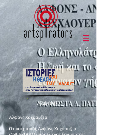
ΑΛΦΟΝΣ
Αλφόνς Χοχάουζερ
Ο αυστριακός Αλφόνς Χοχάουζερ
(1906-1981)
υπήρξε ένας ξεχωριστός