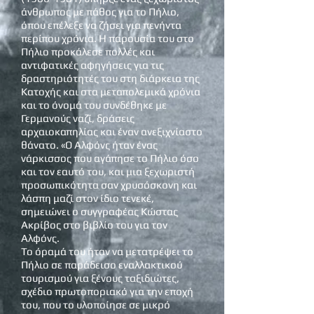
άνθρωπος με πάθος για το Πήλιο,
όπου επέλεξε να ζήσει για πενήντα
περίπου χρόνια. Η παρουσία του στο
Πήλιο προκάλεσε πολλές και
αντιφατικές αφηγήσεις για τις
δραστηριότητές του στη διάρκεια της
Κατοχής και στα μεταπολεμικά χρόνια
και το όνομά του συνδέθηκε με
Γερμανούς ναζί, δράσεις
αρχαιοκαπηλίας και έναν ανεξιχνίαστο
θάνατο. «Ο Αλφόνς ήταν ένας
νάρκισσος που αγάπησε το Πήλιο όσο
και τον εαυτό του, και μια ξεχωριστή
προσωπικότητα σαν χρυσόσκονη και
λάσπη μαζί στον ίδιο τενεκέ,
σημειώνει ο συγγραφέας Κώστας
Ακρίβος στο βιβλίο του για τον
Αλφόνς.
Το όραμά του ήταν να μετατρέψει το
Πήλιο σε παράδεισο εναλλακτικού
τουρισμού για ξένους ταξιδιώτες,
σχέδιο πρωτοποριακό για την εποχή
του, που το υλοποίησε σε μικρό